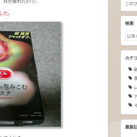
、目が疲れたので、
この
した。
検索
カテ
雑
レ
最新