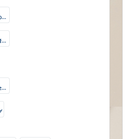
雑談・日記を書きたい人のグループ
はてなブログ同盟！初心者歓迎・なんでもOK！日記・雑記10・20・30・40・50・60代
ブログ仲間増やしたい方全員集合！✨ 初心者も上級者も誰でも参加OK！
グ