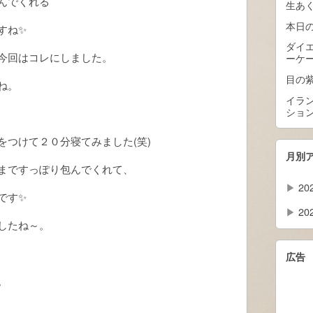
んでくれる
生あく
本日
すね✨
ダイ
今回はコレにしました。
ーケ
目の
ね。
イラ
ショ
をつけて２０分寝てみました(笑)
月別
まですっぽり包んでくれて、
▶
20
です✨
▶
20
したね～。
広告
。