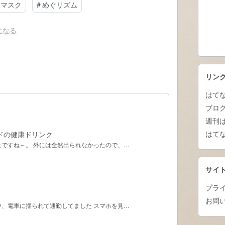
イマスク
#
めぐリズム
になる
リン
はて
ブロ
週刊
はてな
ドの健康ドリンク
たですね～。 外には全然出られなかったので、…
サイ
プラ
お問
中、電車に揺られて通勤してました スマホを見…