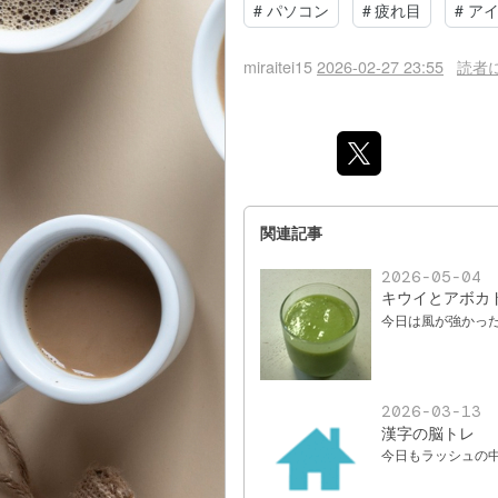
#
パソコン
#
疲れ目
#
ア
miraitei15
2026-02-27 23:55
読者
関連記事
2026-05-04
キウイとアボカ
今日は風が強かっ
2026-03-13
漢字の脳トレ
今日もラッシュの