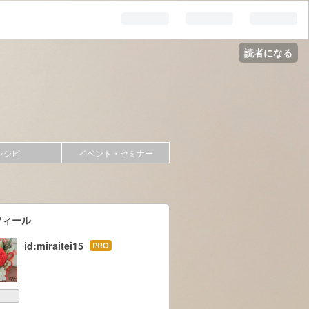
読者になる
レシピ
イベント・セミナー
フィール
id:miraitei15
はて
なブ
ログ
Pro