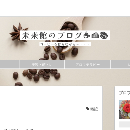
未来館のブログ☕🍰📚
コーヒーを飲みながら～・・・
美容・筋トレ
アロマテラピー
プロ
雑記