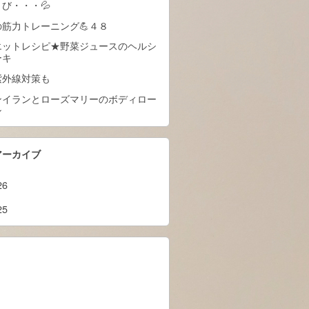
び・・・💦
の筋力トレーニング💪４８
エットレシピ★野菜ジュースのヘルシ
ーキ
紫外線対策も
ンイランとローズマリーのボディロー
ン
アーカイブ
26
25