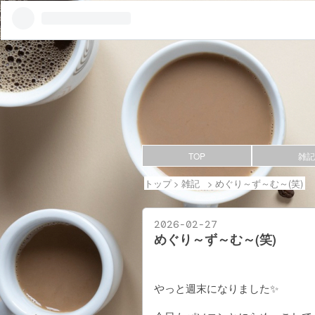
TOP
雑記
トップ
>
雑記
>
めぐり～ず～む～(笑)
2026
-
02
-
27
めぐり～ず～む～(笑)
やっと週末になりました✨